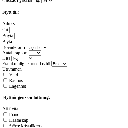
Önskas flyttstädning:
Flytt till:
Adress
Ort
Boyta
Biyta
Boendeform
Antal trappor:
Hiss
Framkomlighet med lastbil
Utrymmen
Vind
Radhus
Lägenhet
Flyttningens omfattning:
Att flytta:
Piano
Kassaskåp
Större kristallkrona