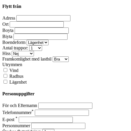
Flytt från
Adress
Ort
Boyta
Biyta
Boendeform
Antal trappor:
Hiss
Framkomlighet med lastbil
Utrymmen
Vind
Radhus
Lägenhet
Personuppgifter
För och Efternamn
*
Telefonnummer
*
E-post
Personnummer