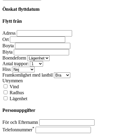
Önskat flyttdatum
Flytt från
Adress
Ort
Boyta
Biyta
Boendeform
Antal trappor:
Hiss
Framkomlighet med lastbil
Utrymmen
Vind
Radhus
Lägenhet
Personuppgifter
För och Efternamn
*
Telefonnummer