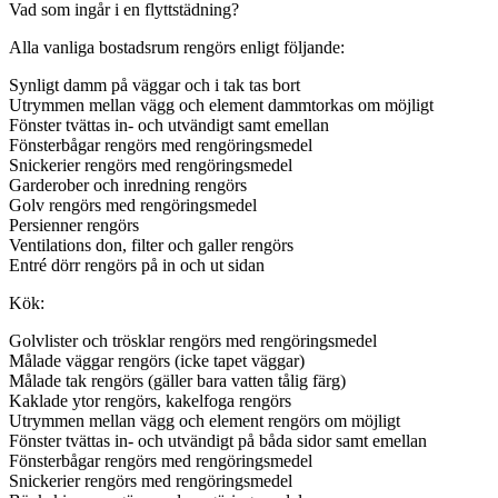
Vad som ingår i en flyttstädning?
Alla vanliga bostadsrum rengörs enligt följande:
Synligt damm på väggar och i tak tas bort
Utrymmen mellan vägg och element dammtorkas om möjligt
Fönster tvättas in- och utvändigt samt emellan
Fönsterbågar rengörs med rengöringsmedel
Snickerier rengörs med rengöringsmedel
Garderober och inredning rengörs
Golv rengörs med rengöringsmedel
Persienner rengörs
Ventilations don, filter och galler rengörs
Entré dörr rengörs på in och ut sidan
Kök:
Golvlister och trösklar rengörs med rengöringsmedel
Målade väggar rengörs (icke tapet väggar)
Målade tak rengörs (gäller bara vatten tålig färg)
Kaklade ytor rengörs, kakelfoga rengörs
Utrymmen mellan vägg och element rengörs om möjligt
Fönster tvättas in- och utvändigt på båda sidor samt emellan
Fönsterbågar rengörs med rengöringsmedel
Snickerier rengörs med rengöringsmedel