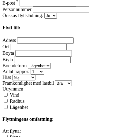
*
E-post
Personnummer
Önskas flyttstädning:
Flytt till:
Adress
Ort
Boyta
Biyta
Boendeform
Antal trappor:
Hiss
Framkomlighet med lastbil
Utrymmen
Vind
Radhus
Lägenhet
Flyttningens omfattning:
Att flytta: