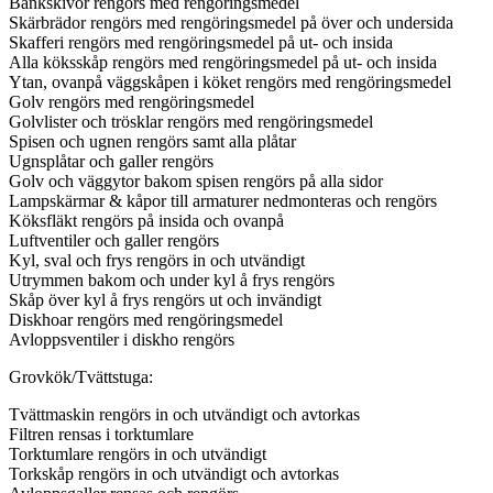
Bänkskivor rengörs med rengöringsmedel
Skärbrädor rengörs med rengöringsmedel på över och undersida
Skafferi rengörs med rengöringsmedel på ut- och insida
Alla köksskåp rengörs med rengöringsmedel på ut- och insida
Ytan, ovanpå väggskåpen i köket rengörs med rengöringsmedel
Golv rengörs med rengöringsmedel
Golvlister och trösklar rengörs med rengöringsmedel
Spisen och ugnen rengörs samt alla plåtar
Ugnsplåtar och galler rengörs
Golv och väggytor bakom spisen rengörs på alla sidor
Lampskärmar & kåpor till armaturer nedmonteras och rengörs
Köksfläkt rengörs på insida och ovanpå
Luftventiler och galler rengörs
Kyl, sval och frys rengörs in och utvändigt
Utrymmen bakom och under kyl å frys rengörs
Skåp över kyl å frys rengörs ut och invändigt
Diskhoar rengörs med rengöringsmedel
Avloppsventiler i diskho rengörs
Grovkök/Tvättstuga:
Tvättmaskin rengörs in och utvändigt och avtorkas
Filtren rensas i torktumlare
Torktumlare rengörs in och utvändigt
Torkskåp rengörs in och utvändigt och avtorkas