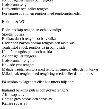
Avloppsgaller rensas och rengörs
Golvbrunn rengörs
Luftventiler och galler rengörs
Förvaringsutrymmen rengörs med rengöringsmedel
Badrum & WC:
Badrumsskåp rengörs in och utvändigt
Speglar putsas
Badkar, dusch rengörs och avkalkas
Under och bakom badkar rengörs och avkalkas
Toalettstol å lock rengörs på in och utsida
Handfat rengörs på in och utsida
Avloppsgaller rengörs
Golvbrunnar rengörs
Kaklade ytor rengörs
Målade väggar rengörs med rengöringsmedel eller dammtorkas
Målade tak rengörs med rengöringsmedel eller dammtorkas
På utsidan av lägenhet eller hus utförs följande:
Inglasad balkong putsas och golvet rengörs
Altan sopas av
Garage grov städas och sopas av
Källare sopas av