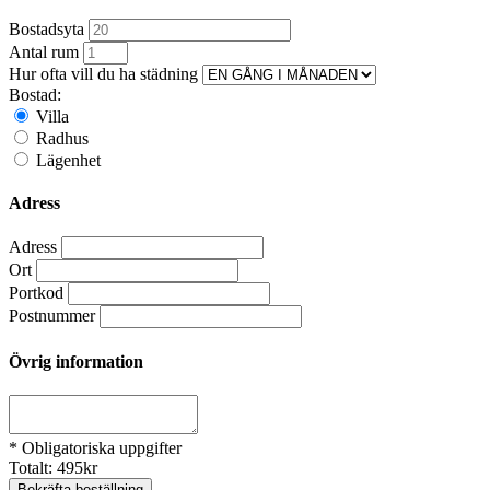
Bostadsyta
Antal rum
Hur ofta vill du ha städning
Bostad:
Villa
Radhus
Lägenhet
Adress
Adress
Ort
Portkod
Postnummer
Övrig information
* Obligatoriska uppgifter
Totalt:
495
kr
Bekräfta beställning