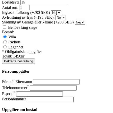
Bostadsyta
Antal rum
Inglasad balkong (+280 SEK)
Avfrostning av frys (+195 SEK):
Städning av Garage eller källare (+200 SEK)
Behövs lång stege
Bostad:
Villa
Radhus
Lägenhet
* Obligatoriska uppgifter
Totalt:
1450
kr
Bekräfta beställning
Personuppgifter
För och Efternamn
*
Telefonnummer
*
E-post
Personnummer
Uppgifter om bostad