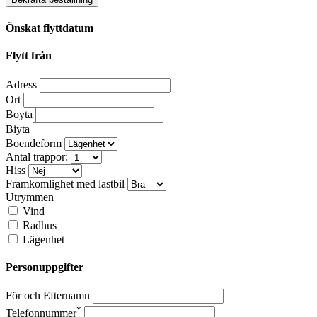
Önskat flyttdatum
Flytt från
Adress
Ort
Boyta
Biyta
Boendeform
Antal trappor:
Hiss
Framkomlighet med lastbil
Utrymmen
Vind
Radhus
Lägenhet
Personuppgifter
För och Efternamn
*
Telefonnummer