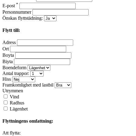
*
E-post
Personnummer
Önskas flyttstädning:
Flytt till:
Adress
Ort
Boyta
Biyta
Boendeform
Antal trappor:
Hiss
Framkomlighet med lastbil
Utrymmen
Vind
Radhus
Lägenhet
Flyttningens omfattning:
Att flytta: