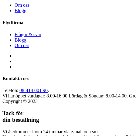
Om oss
Blogg
Flyttfirma
Frågor & svar
Blogg
Om oss
Kontakta oss
Telefon:
08-414 001 90
.
Vi har öppet vardagar: 8.00-16.00
Lördag & Söndag: 8.00-14.00.
Gre
Copyright © 2023
Tack för
din beställning
Vi återkommer inom 24 timmar via e-mail och sms.