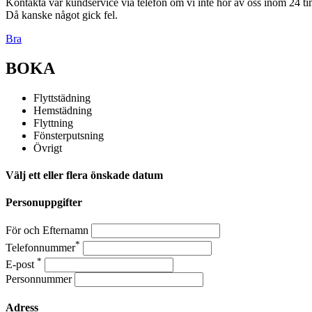
Kontakta vår kundservice via telefon om vi inte hör av oss inom 24 t
Då kanske något gick fel.
Bra
BOKA
Flyttstädning
Hemstädning
Flyttning
Fönsterputsning
Övrigt
Välj ett eller flera önskade datum
Personuppgifter
För och Efternamn
*
Telefonnummer
*
E-post
Personnummer
Adress