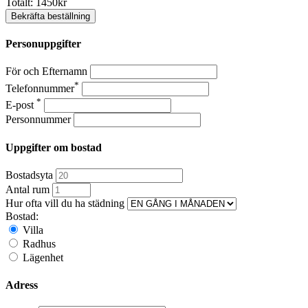
Totalt:
1450
kr
Bekräfta beställning
Personuppgifter
För och Efternamn
*
Telefonnummer
*
E-post
Personnummer
Uppgifter om bostad
Bostadsyta
Antal rum
Hur ofta vill du ha städning
Bostad:
Villa
Radhus
Lägenhet
Adress