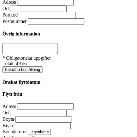
Adress
Ort
Portkod
Postnummer
Övrig information
* Obligatoriska uppgifter
Totalt:
495
kr
Bekräfta beställning
Önskat flyttdatum
Flytt från
Adress
Ort
Boyta
Biyta
Boendeform