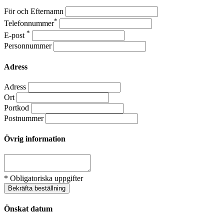
För och Efternamn
*
Telefonnummer
*
E-post
Personnummer
Adress
Adress
Ort
Portkod
Postnummer
Övrig information
* Obligatoriska uppgifter
Bekräfta beställning
Önskat datum