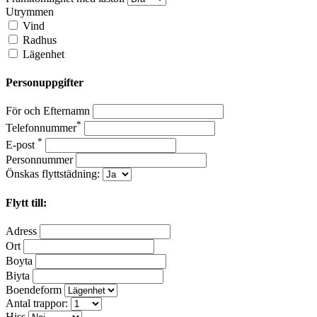
Utrymmen
Vind
Radhus
Lägenhet
Personuppgifter
För och Efternamn
*
Telefonnummer
*
E-post
Personnummer
Önskas flyttstädning:
Flytt till:
Adress
Ort
Boyta
Biyta
Boendeform
Antal trappor:
Hiss