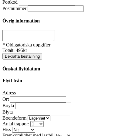
Portkod
Postnummer
Övrig information
* Obligatoriska uppgifter
Totalt:
495
kr
Bekräfta beställning
Önskat flyttdatum
Flytt från
Adress
Ort
Boyta
Biyta
Boendeform
Antal trappor:
Hiss
Framkomlighet med lastbil